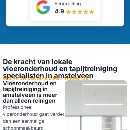
Beoordeling
4.9
De kracht van lokale
vloeronderhoud en tapijtreiniging
specialisten in amstelveen
GEMAK EN ZEKERHEID MET VAKMENSEN
Vloeronderhoud en
tapijtreiniging in
amstelveen is meer
dan alleen reinigen
Professioneel
vloeronderhoud gaat verder
dan een eenmalige
schoonmaakbeurt: