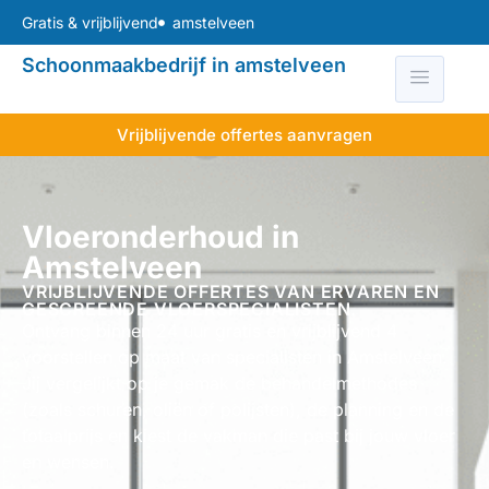
Gratis & vrijblijvend
amstelveen
Schoonmaakbedrijf in amstelveen
Vrijblijvende offertes aanvragen
Vloeronderhoud in
Amstelveen
VRIJBLIJVENDE OFFERTES VAN ERVAREN EN
GESCREENDE VLOERSPECIALISTEN.
Ontvang binnen 24 uur gratis en vrijblijvend 4
voorstellen op maat van specialisten in Amstelveen.
Jij vergelijkt op je gemak de behandelmethodes
(zoals schuren, oliën of polijsten), de planning en de
totaalprijs en kiest de vakman die past bij jouw vloer
en wensen.