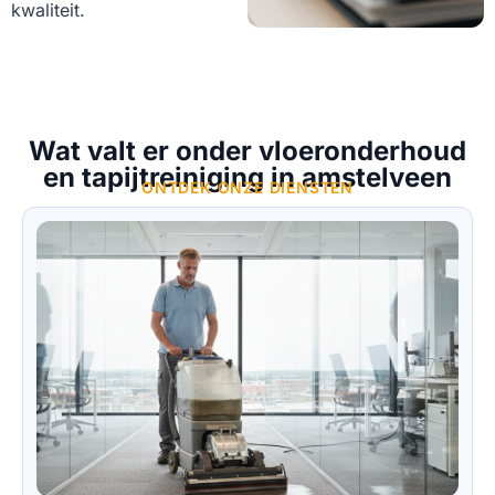
kwaliteit.
Wat valt er onder vloeronderhoud
en tapijtreiniging in amstelveen
ONTDEK ONZE DIENSTEN